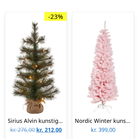
-23%
Sirius Alvin kunstigt juletræ med lys, 60 cm
Nordic Winter kunstigt juletræ, lyserød
Den
Den
kr.
276,00
kr.
212,00
kr.
399,00
oprindelige
aktuelle