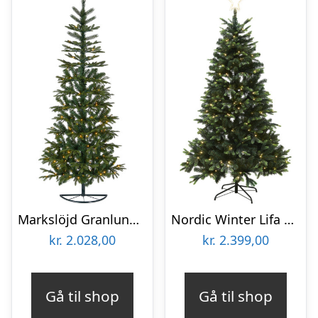
Markslöjd Granlund halvt kunstigt juletræ med lys, 210 cm
Nordic Winter Lifa kunstigt juletræ med lys, 260 x 170 cm
kr.
2.028,00
kr.
2.399,00
Gå til shop
Gå til shop