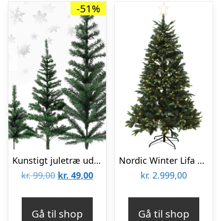
-51%
Kunstigt juletræ uden lys (60, 120 eller 150 cm) – 60 cm.
Nordic Winter Lifa kunstigt juletræ med lys, 210 x 142 cm
Den
Den
kr.
99,00
kr.
49,00
kr.
2.999,00
oprindelige
aktuelle
pris
pris
Gå til shop
Gå til shop