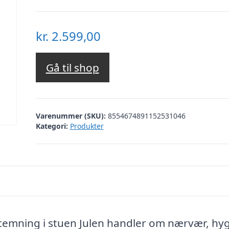
kr.
2.599,00
Gå til shop
Varenummer (SKU):
8554674891152531046
Kategori:
Produkter
estemning i stuen Julen handler om nærvær, hy