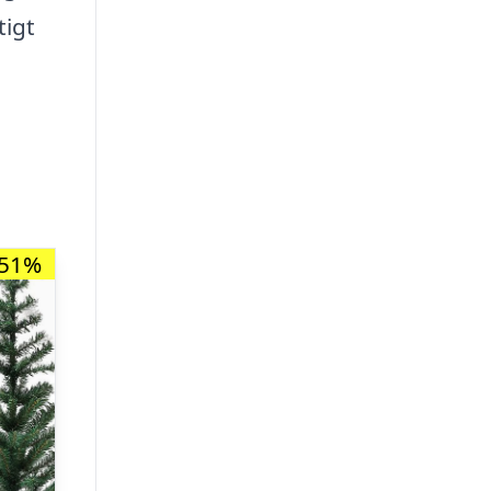
tigt
-51%